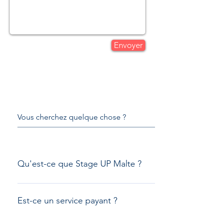
Envoyer
Qu'est-ce que Stage UP Malte ?
Nous sommes une équipe d'expatriés francophones experte
votre stage de rêve et que vous soyiez au maximum renseign
Est-ce un service payant ?
promis !) propose des articles de qualité sur les stages à