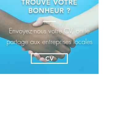
TROUVÉ VOTRE
BONHEUR ?
Envoyez-nous votre CV, on le
partage aux entreprises locales
CV
Pitch du service
Stage UP Malte est un service personnalisé
d'aide et de conseils pour les
francophones souhaitant trouver un stage
à Malte
Qui sommes-nous ?
Pourquoi nous lire ?