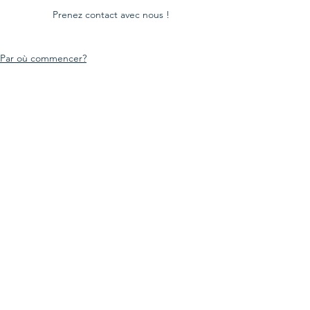
Prenez contact avec nous !
Par où commencer?
La vie à Malte
Infos pratiques
Voir tout
Posts récents