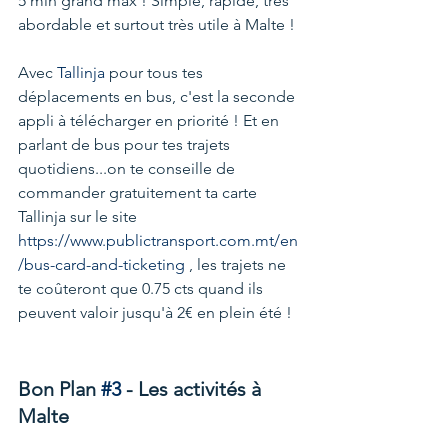
5 min grand max ! Simple, rapide, très 
abordable et surtout très utile à Malte ! 
Avec 
Tallinja
 pour tous tes 
déplacements en bus, c'est la seconde 
appli à télécharger en priorité ! Et en 
parlant de bus pour tes trajets 
quotidiens...on te conseille de 
commander gratuitement ta carte 
Tallinja sur le site 
https://www.publictransport.com.mt/en
/bus-card-and-ticketing
 , les trajets ne 
te coûteront que 0.75 cts quand ils 
peuvent valoir jusqu'à 2€ en plein été !
Bon Plan 
#3
 - Les activités à 
Malte