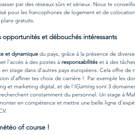
passer par des réseaux sûrs et sérieux. Nous te conseill
alisé pour les francophones de logement et de colocatio
plans gratuits.
s opportunités et débouchés intéressants
te et dynamique
 du pays, grâce à la présence de diverse
et l’accès à des postes à 
responsabilités
 et à des tâches
s en stage dans d’autres pays européens. Cela offre de
asion d’affiner tes choix de carrière !  Par exemple les d
ng et marketing digital
,
 et de l
’IGamin
g sont 3 domaines
 ils recherchent constamment du personnel. Un stage à Ma
monter en compétence et mettre une belle ligne d'expé
CV. 
météo of course !