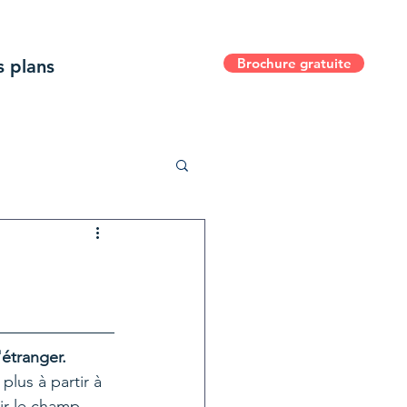
Brochure gratuite
 plans
'étranger.
ir le champ 