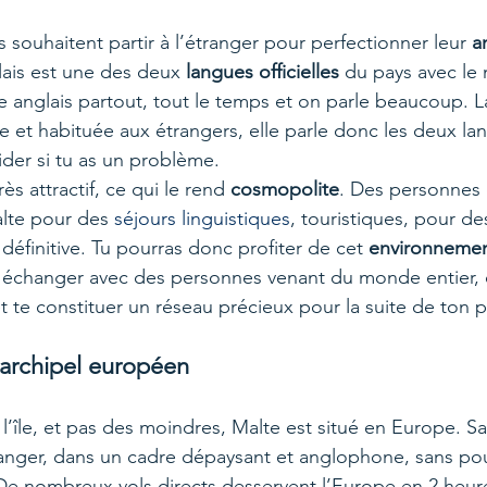
souhaitent partir à l’étranger pour perfectionner leur 
a
lais est une des deux
 langues officielles
 du pays avec le 
le anglais partout, tout le temps et on parle beaucoup. L
te et habituée aux étrangers, elle parle donc les deux la
der si tu as un problème.
rès attractif, ce qui le rend 
cosmopolite
. Des personnes
alte pour des 
séjours linguistiques
, touristiques, pour de
 définitive. Tu pourras donc profiter de cet 
environnemen
 échanger avec des personnes venant du monde entier, 
t te constituer un réseau précieux pour la suite de ton p
 archipel européen
île, et pas des moindres, Malte est situé en Europe. Sa 
ranger, dans un cadre dépaysant et anglophone, sans pour
e nombreux vols directs desservent l’Europe en 2 heure