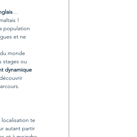
nglais
…
maltais !
a population 
ngues et ne 
 du monde 
s stages ou 
t dynamique 
découvrir 
arcours. 
localisation te 
 autant partir 
s et à moindre 