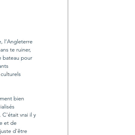
, l’Angleterre 
sans te ruiner, 
e bateau pour 
ants 
culturels 
ement bien 
alisés 
était vrai il y 
e et de 
 juste d'être 