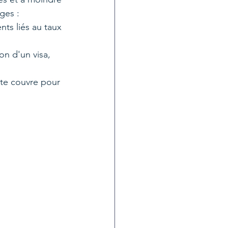
es :  
ts liés au taux 
n d'un visa, 
te couvre pour 