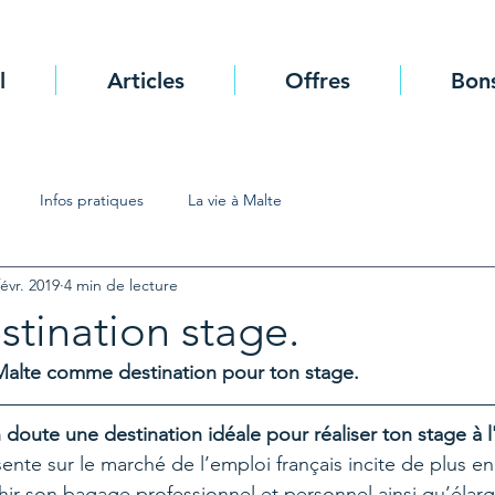
l
Articles
Offres
Bons
Infos pratiques
La vie à Malte
févr. 2019
4 min de lecture
stination stage.
 Malte comme destination pour ton stage.
doute une destination idéale pour réaliser ton stage à l
chir son bagage professionnel et personnel ainsi qu’élarg