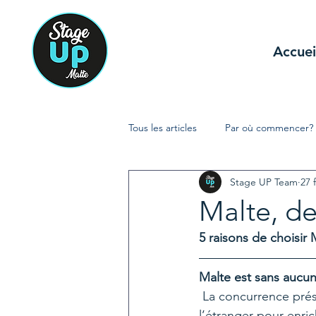
Accuei
Tous les articles
Par où commencer?
Stage UP Team
27 
Malte, de
5 raisons de choisir
Malte est sans aucun 
 La concurrence présente sur le marché de l’emploi français incite de plus en plus à partir à 
l’étranger pour enri